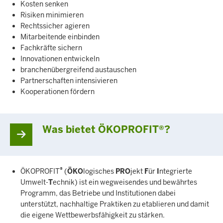
Kosten senken
Risiken minimieren
Rechtssicher agieren
Mitarbeitende einbinden
Fachkräfte sichern
Innovationen entwickeln
branchenübergreifend austauschen
Partnerschaften intensivieren
Kooperationen fördern
Was bietet ÖKOPROFIT®?
®
ÖKOPROFIT
(
ÖKO
logisches
PRO
jekt
F
ür
I
ntegrierte
Umwelt-
T
echnik) ist ein wegweisendes und bewährtes
Programm, das Betriebe und Institutionen dabei
unterstützt, nachhaltige Praktiken zu etablieren und damit
die eigene Wettbewerbsfähigkeit zu stärken.