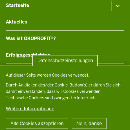
Menü
Startseite
in
der
Informationen für Betriebe & Einrichtungen
Aktuelles
Fußzeile
Informationen für Kommunen
Was ist ÖKOPROFIT®?
Erfolgsgeschichten
Datenschutzeinstellungen
Datenschutzeinstellungen
ÖKOPROFIT®-Netzwerke
Auf dieser Seite werden Cookies verwendet.
Durch Anklicken des/der Cookie-Button(s) erklären Sie sich
Ansprechpartner:innen
damit einverstanden, dass wir Cookies verwenden.
Technische Cookies sind zwingend erforderlich.
© 2026 Oekoprofit
Weitere Informationen
Fußzeile
Datenschutzerklärung
Impressum
Kontakt
Alle Cookies akzeptieren
Nein, danke