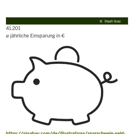
©
Stadt Graz
41.201
⌀ jährliche Einsparung in €
https://pixabay.com/de/illustrations/sparschwein-geld-